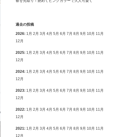
春を先取り！艶めくピンクカラーで大人可愛く
過去の投稿
2026
:
1月
2月
3月
4月
5月
6月
7月
8月
9月
10月
11月
12月
2025
:
1月
2月
3月
4月
5月
6月
7月
8月
9月
10月
11月
12月
2024
:
1月
2月
3月
4月
5月
6月
7月
8月
9月
10月
11月
12月
2023
:
1月
2月
3月
4月
5月
6月
7月
8月
9月
10月
11月
12月
2022
:
1月
2月
3月
4月
5月
6月
7月
8月
9月
10月
11月
12月
2021
:
1月
2月
3月
4月
5月
6月
7月
8月
9月
10月
11月
12月