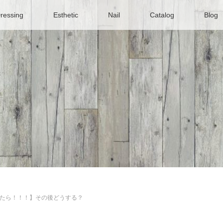
Dressing
Esthetic
Nail
Catalog
Blog
たら！！！】その後どうする？