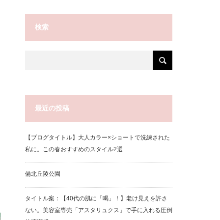
検索
最近の投稿
【ブログタイトル】大人カラー×ショートで洗練された
私に。この春おすすめのスタイル2選
備北丘陵公園
タイトル案：【40代の肌に「喝」！】老け見えを許さ
ない。美容室専売「アスタリュクス」で手に入れる圧倒