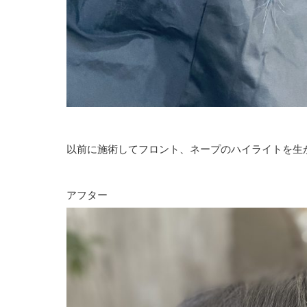
以前に施術してフロント、ネープのハイライトを生
アフター