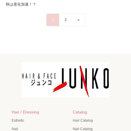
秋は老化加速！？
1
2
»
Hair / Dressing
Catalog
Esthetic
Hair Catalog
Nail
Nail Catalog