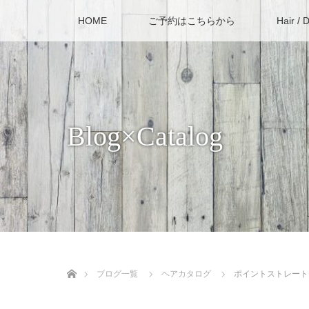
HOME
ご予約はこちらから
Hair / 
Blog×Catalog
ホーム
ブログ一覧
ヘアカタログ
ポイントストレート