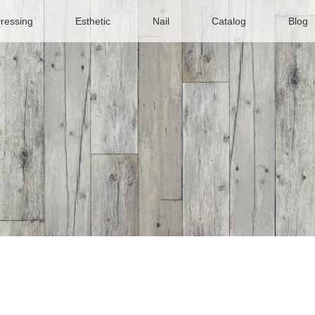
Dressing
Esthetic
Nail
Catalog
Blog