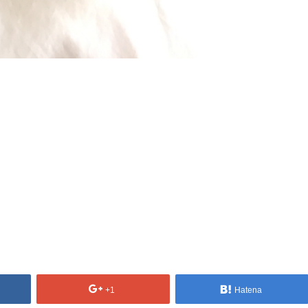
+1
Hatena