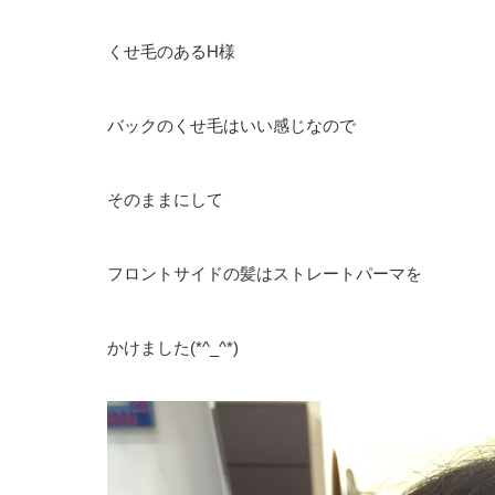
くせ毛のあるH様
バックのくせ毛はいい感じなので
そのままにして
フロントサイドの髪はストレートパーマを
かけました(*^_^*)