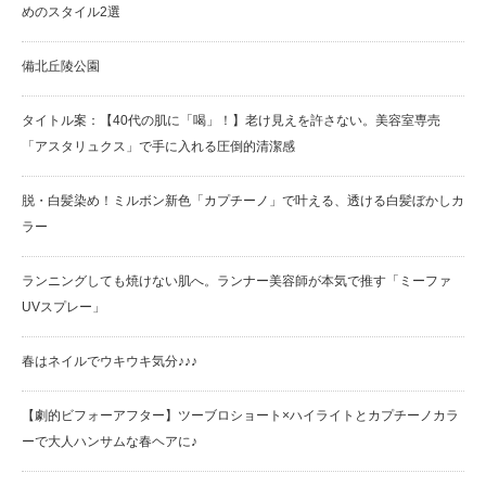
めのスタイル2選
備北丘陵公園
タイトル案：【40代の肌に「喝」！】老け見えを許さない。美容室専売
「アスタリュクス」で手に入れる圧倒的清潔感
脱・白髪染め！ミルボン新色「カプチーノ」で叶える、透ける白髪ぼかしカ
ラー
ランニングしても焼けない肌へ。ランナー美容師が本気で推す「ミーファ
UVスプレー」
春はネイルでウキウキ気分♪♪♪
【劇的ビフォーアフター】ツーブロショート×ハイライトとカプチーノカラ
ーで大人ハンサムな春ヘアに♪