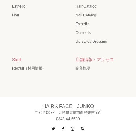
Esthetic
Hair Catalog
Nail
Nail Catalog
Esthetic
Cosmetic
Up Style / Dressing
Staff
店舗情報・アクセス
Recruit（採用情報）
企業概要
HAIR＆FACE JUNKO
〒722-0073 広島県尾道市向島兼吉551
0848-44-6609
Twitter
Facebook
Instagram
RSS