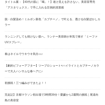
タイトル案：【40代の肌に「喝」！】老け見えを許さない。美容室専売
「アスタリュクス」で手に入れる圧倒的清潔感
脱・白髪染め！ミルボン新色「カプチーノ」で叶える、透ける白髪ぼかしカ
ラー
ランニングしても焼けない肌へ。ランナー美容師が本気で推す「ミーファ
UVスプレー」
春はネイルでウキウキ気分♪♪♪
【劇的ビフォーアフター】ツーブロショート×ハイライトとカプチーノカラ
ーで大人ハンサムな春ヘアに♪
初挑戦！三つ編みができたよ！！
完走記】京都マラソン初出場で3時間39分！愛媛から2週間の挑戦｜尾道向
島の美容室