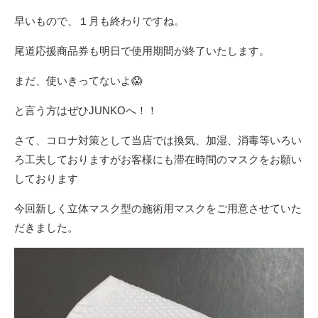
早いもので、１月も終わりですね。
尾道応援商品券も明日で使用期間が終了いたします。
まだ、使いきってないよ😱
と言う方はぜひJUNKOへ！！
さて、コロナ対策として当店では換気、加湿、消毒等いろい
ろ工夫しておりますがお客様にも滞在時間のマスクをお願い
しております
今回新しく立体マスク型の施術用マスクをご用意させていた
だきました。