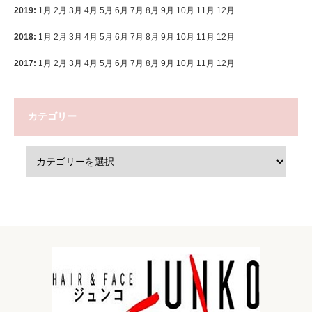
2019
:
1月
2月
3月
4月
5月
6月
7月
8月
9月
10月
11月
12月
2018
:
1月
2月
3月
4月
5月
6月
7月
8月
9月
10月
11月
12月
2017
:
1月
2月
3月
4月
5月
6月
7月
8月
9月
10月
11月
12月
カテゴリー