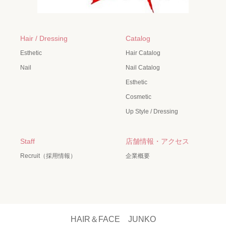
Hair / Dressing
Catalog
Esthetic
Hair Catalog
Nail
Nail Catalog
Esthetic
Cosmetic
Up Style / Dressing
Staff
店舗情報・アクセス
Recruit（採用情報）
企業概要
HAIR＆FACE JUNKO