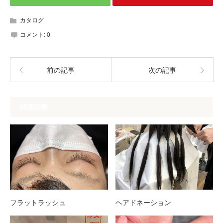
カタログ
コメント:
0
前の記事
次の記事
関連記事
フラットラッシュ
ヘアドネーション