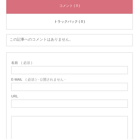
コメント ( 0 )
トラックバック ( 0 )
この記事へのコメントはありません。
名前
( 必須 )
E-MAIL
( 必須 ) - 公開されません -
URL