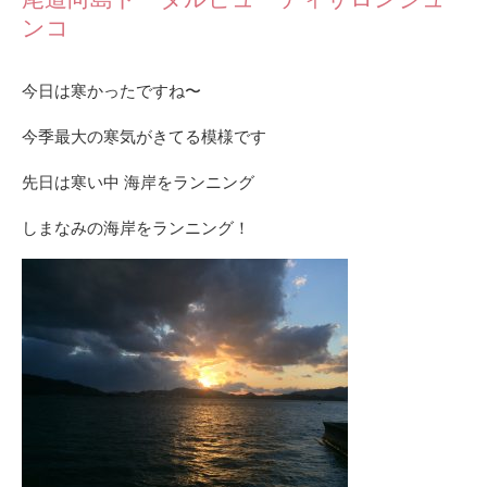
ンコ
今日は寒かったですね〜
今季最大の寒気がきてる模様です
先日は寒い中 海岸をランニング
しまなみの海岸をランニング！