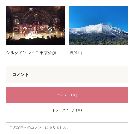
シルクドソレイユ東京公演
浅間山！
コメント
コメント ( 0 )
トラックバック ( 0 )
この記事へのコメントはありません。