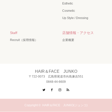
Esthetic
Cosmetic
Up Style / Dressing
Staff
店舗情報・アクセス
Recruit（採用情報）
企業概要
HAIR＆FACE JUNKO
〒722-0073 広島県尾道市向島兼吉551
0848-44-6609
Twitter
Facebook
Instagram
RSS
Copyright ©
HAIR＆FACE JUNKO(ジュンコ)