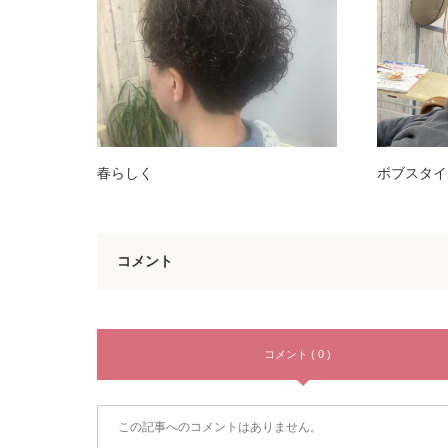
春らしく
ボブスタイ
コメント
コメント ( 0 )
この記事へのコメントはありません。