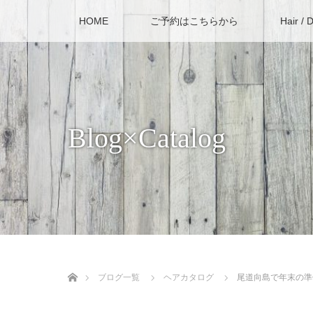
HOME
ご予約はこちらから
Hair / 
Blog×Catalog
ホーム
ブログ一覧
ヘアカタログ
尾道向島で年末の準