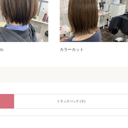
ル
カラーカット
トラックバック ( 0 )