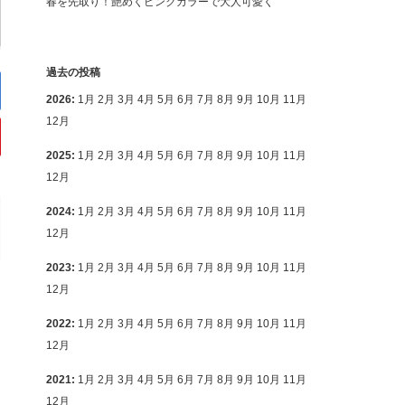
春を先取り！艶めくピンクカラーで大人可愛く
過去の投稿
2026
:
1月
2月
3月
4月
5月
6月
7月
8月
9月
10月
11月
12月
2025
:
1月
2月
3月
4月
5月
6月
7月
8月
9月
10月
11月
12月
2024
:
1月
2月
3月
4月
5月
6月
7月
8月
9月
10月
11月
12月
2023
:
1月
2月
3月
4月
5月
6月
7月
8月
9月
10月
11月
12月
2022
:
1月
2月
3月
4月
5月
6月
7月
8月
9月
10月
11月
12月
2021
:
1月
2月
3月
4月
5月
6月
7月
8月
9月
10月
11月
12月