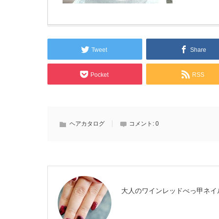
Tweet
Share
Pocket
RSS
ヘアカタログ
コメント:
0
大人のワインレッドべっ甲ネイ