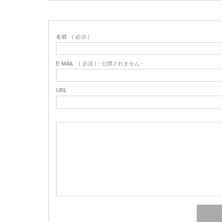
名前
( 必須 )
E-MAIL
( 必須 ) - 公開されません -
URL