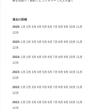
春を先取り！艶めくピンクカラーで大人可愛く
過去の投稿
2026
:
1月
2月
3月
4月
5月
6月
7月
8月
9月
10月
11月
12月
2025
:
1月
2月
3月
4月
5月
6月
7月
8月
9月
10月
11月
12月
2024
:
1月
2月
3月
4月
5月
6月
7月
8月
9月
10月
11月
12月
2023
:
1月
2月
3月
4月
5月
6月
7月
8月
9月
10月
11月
12月
2022
:
1月
2月
3月
4月
5月
6月
7月
8月
9月
10月
11月
12月
2021
:
1月
2月
3月
4月
5月
6月
7月
8月
9月
10月
11月
12月