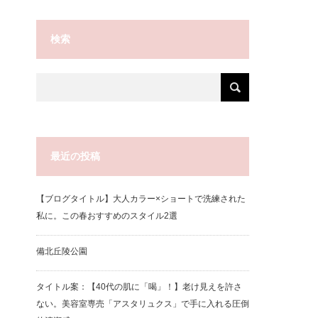
検索
最近の投稿
【ブログタイトル】大人カラー×ショートで洗練された
私に。この春おすすめのスタイル2選
備北丘陵公園
タイトル案：【40代の肌に「喝」！】老け見えを許さ
ない。美容室専売「アスタリュクス」で手に入れる圧倒