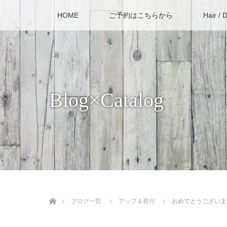
HOME
ご予約はこちらから
Hair / 
Blog×Catalog
ホーム
ブログ一覧
アップ＆着付
おめでとうございま