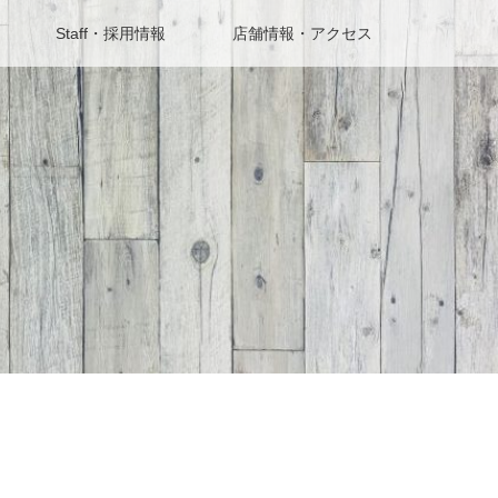
Staff・採用情報
店舗情報・アクセス