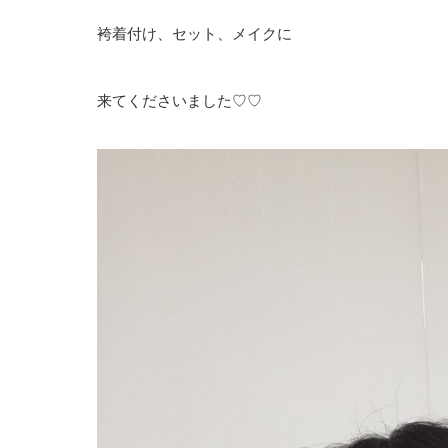
袴着付け、セット、メイクに
来てくださいました♡♡