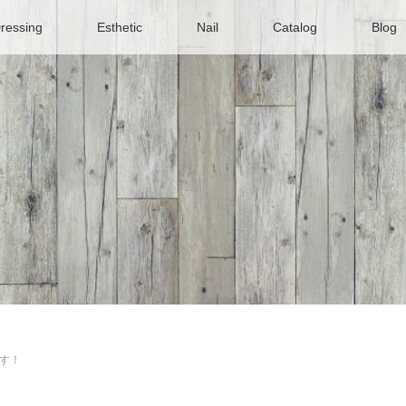
Dressing
Esthetic
Nail
Catalog
Blog
す！