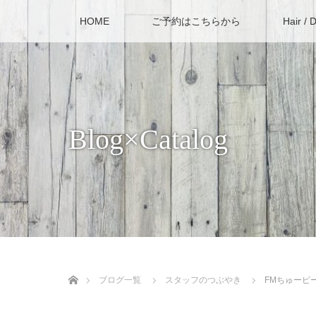
HOME
ご予約はこちらから
Hair / 
Blog×Catalog
ホーム
ブログ一覧
スタッフのつぶやき
FMちゅーピ