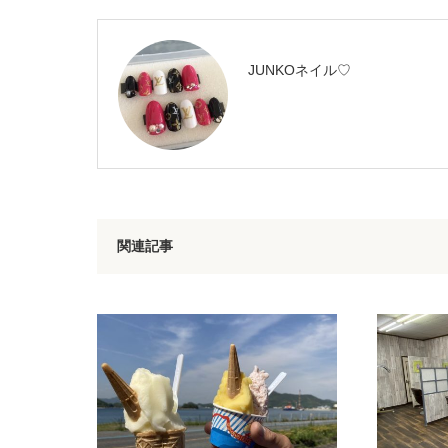
JUNKOネイル♡
関連記事