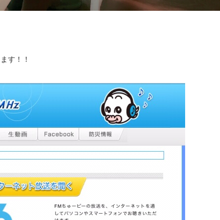
きます！！