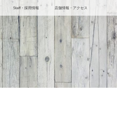
Staff・採用情報
店舗情報・アクセス