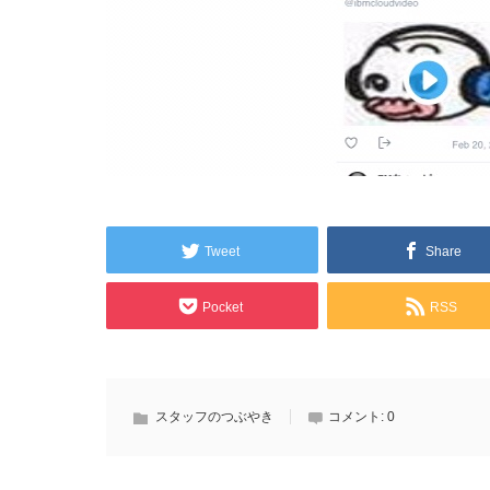
Tweet
Share
Pocket
RSS
スタッフのつぶやき
コメント:
0