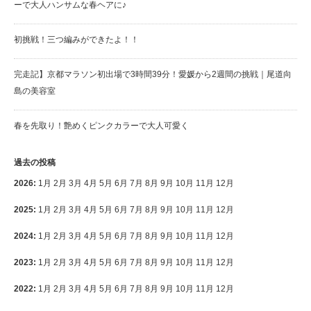
ーで大人ハンサムな春ヘアに♪
初挑戦！三つ編みができたよ！！
完走記】京都マラソン初出場で3時間39分！愛媛から2週間の挑戦｜尾道向
島の美容室
春を先取り！艶めくピンクカラーで大人可愛く
過去の投稿
2026
:
1月
2月
3月
4月
5月
6月
7月
8月
9月
10月
11月
12月
2025
:
1月
2月
3月
4月
5月
6月
7月
8月
9月
10月
11月
12月
2024
:
1月
2月
3月
4月
5月
6月
7月
8月
9月
10月
11月
12月
2023
:
1月
2月
3月
4月
5月
6月
7月
8月
9月
10月
11月
12月
2022
:
1月
2月
3月
4月
5月
6月
7月
8月
9月
10月
11月
12月