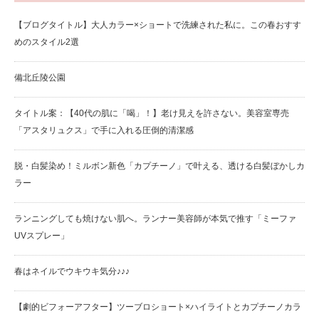
【ブログタイトル】大人カラー×ショートで洗練された私に。この春おすす
めのスタイル2選
備北丘陵公園
タイトル案：【40代の肌に「喝」！】老け見えを許さない。美容室専売
「アスタリュクス」で手に入れる圧倒的清潔感
脱・白髪染め！ミルボン新色「カプチーノ」で叶える、透ける白髪ぼかしカ
ラー
ランニングしても焼けない肌へ。ランナー美容師が本気で推す「ミーファ
UVスプレー」
春はネイルでウキウキ気分♪♪♪
【劇的ビフォーアフター】ツーブロショート×ハイライトとカプチーノカラ