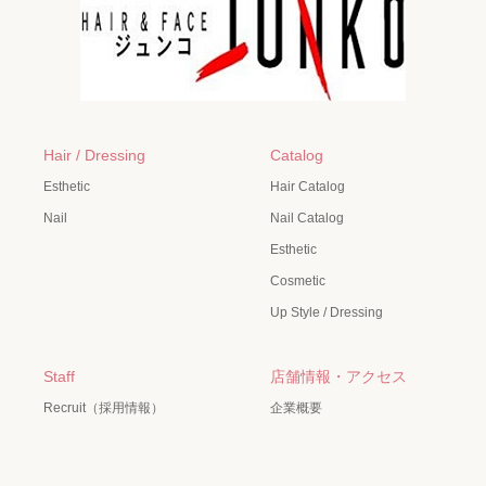
Hair / Dressing
Catalog
Esthetic
Hair Catalog
Nail
Nail Catalog
Esthetic
Cosmetic
Up Style / Dressing
Staff
店舗情報・アクセス
Recruit（採用情報）
企業概要