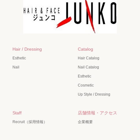
Hair / Dressing
Catalog
Esthetic
Hair Catalog
Nail
Nail Catalog
Esthetic
Cosmetic
Up Style / Dressing
Staff
店舗情報・アクセス
Recruit（採用情報）
企業概要