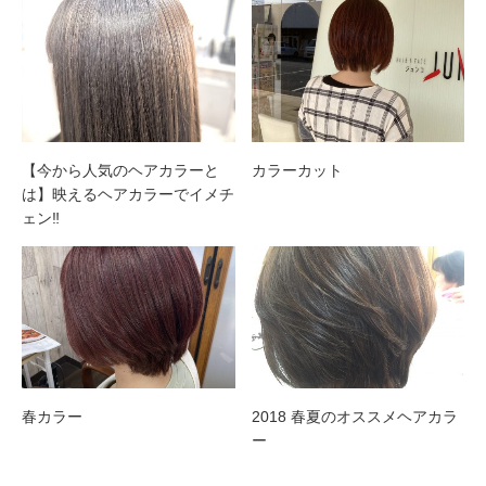
【今から人気のヘアカラーと
カラーカット
は】映えるヘアカラーでイメチ
ェン‼️
春カラー
2018 春夏のオススメヘアカラ
ー