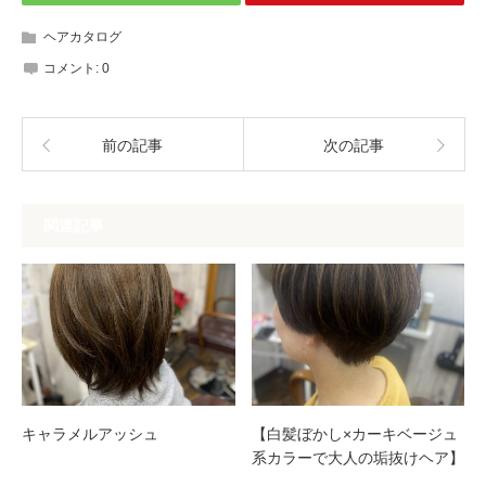
ヘアカタログ
コメント:
0
前の記事
次の記事
関連記事
キャラメルアッシュ
【白髪ぼかし×カーキベージュ
系カラーで大人の垢抜けヘア】