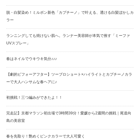
脱・白髪染め！ミルボン新色「カプチーノ」で叶える、透ける白髪ぼかしカ
ラー
ランニングしても焼けない肌へ。ランナー美容師が本気で推す「ミーファ
UVスプレー」
春はネイルでウキウキ気分♪♪♪
【劇的ビフォーアフター】ツーブロショート×ハイライトとカプチーノカラ
ーで大人ハンサムな春ヘアに♪
初挑戦！三つ編みができたよ！！
完走記】京都マラソン初出場で3時間39分！愛媛から2週間の挑戦｜尾道向
島の美容室
春を先取り！艶めくピンクカラーで大人可愛く