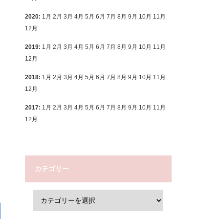
2020
:
1月
2月
3月
4月
5月
6月
7月
8月
9月
10月
11月
12月
2019
:
1月
2月
3月
4月
5月
6月
7月
8月
9月
10月
11月
12月
2018
:
1月
2月
3月
4月
5月
6月
7月
8月
9月
10月
11月
12月
2017
:
1月
2月
3月
4月
5月
6月
7月
8月
9月
10月
11月
12月
カテゴリー