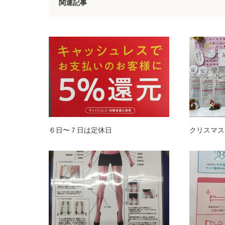
関連記事
６日〜７日は定休日
クリスマス