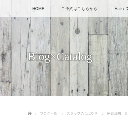
HOME
ご予約はこちらから
Hair / 
Blog×Catalog
ホーム
ブログ一覧
スタッフのつぶやき
家庭菜園 ミ