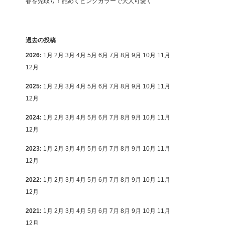
春を先取り！艶めくピンクカラーで大人可愛く
過去の投稿
2026
:
1月
2月
3月
4月
5月
6月
7月
8月
9月
10月
11月
12月
2025
:
1月
2月
3月
4月
5月
6月
7月
8月
9月
10月
11月
12月
2024
:
1月
2月
3月
4月
5月
6月
7月
8月
9月
10月
11月
12月
2023
:
1月
2月
3月
4月
5月
6月
7月
8月
9月
10月
11月
12月
2022
:
1月
2月
3月
4月
5月
6月
7月
8月
9月
10月
11月
12月
2021
:
1月
2月
3月
4月
5月
6月
7月
8月
9月
10月
11月
12月