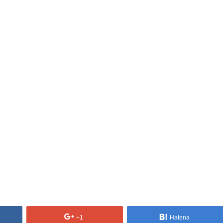
+1
Hatena