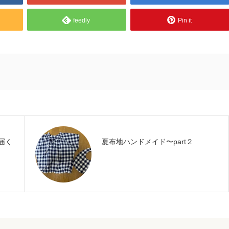
feedly
Pin it
届く
夏布地ハンドメイド〜part２