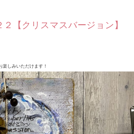
０２２【クリスマスバージョン】
お楽しみいただけます！