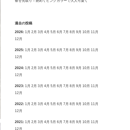
春を先取り！艶めくピンクカラーで大人可愛く
過去の投稿
2026
:
1月
2月
3月
4月
5月
6月
7月
8月
9月
10月
11月
12月
2025
:
1月
2月
3月
4月
5月
6月
7月
8月
9月
10月
11月
12月
2024
:
1月
2月
3月
4月
5月
6月
7月
8月
9月
10月
11月
12月
2023
:
1月
2月
3月
4月
5月
6月
7月
8月
9月
10月
11月
12月
2022
:
1月
2月
3月
4月
5月
6月
7月
8月
9月
10月
11月
12月
2021
:
1月
2月
3月
4月
5月
6月
7月
8月
9月
10月
11月
12月