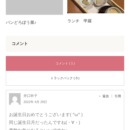
ランチ 甲羅
パンどろぼう展♪
コメント
コメント ( 1 )
トラックバック ( 0 )
井口幹子
返信
引用
2022年 4月 29日
お誕生日おめでとうございます( ^ω^ )
同じ誕生日月だったんですね(・∀・)