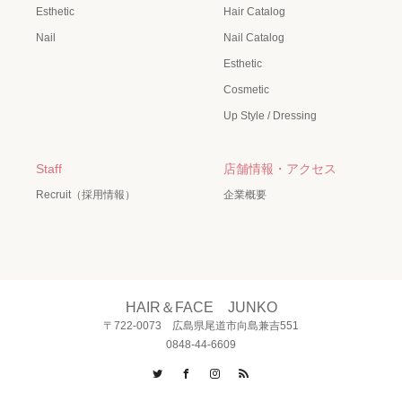
Esthetic
Hair Catalog
Nail
Nail Catalog
Esthetic
Cosmetic
Up Style / Dressing
Staff
店舗情報・アクセス
Recruit（採用情報）
企業概要
HAIR＆FACE JUNKO
〒722-0073 広島県尾道市向島兼吉551
0848-44-6609
Twitter
Facebook
Instagram
RSS