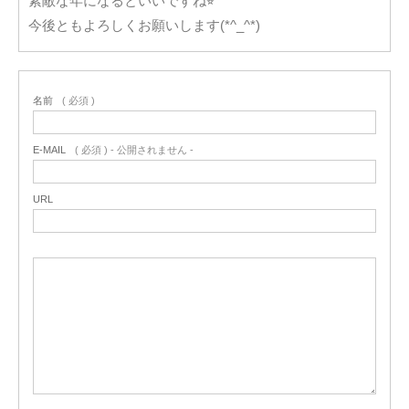
素敵な年になるといいですね⭐︎
今後ともよろしくお願いします(*^_^*)
名前
( 必須 )
E-MAIL
( 必須 ) - 公開されません -
URL