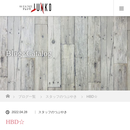
Blog×Catalog
ホーム
ブログ一覧
スタッフのつぶやき
HBD☆
2022.04.28
スタッフのつぶやき
HBD☆