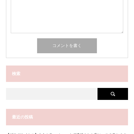
検索
最近の投稿