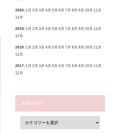
2020
:
1月
2月
3月
4月
5月
6月
7月
8月
9月
10月
11月
12月
2019
:
1月
2月
3月
4月
5月
6月
7月
8月
9月
10月
11月
12月
2018
:
1月
2月
3月
4月
5月
6月
7月
8月
9月
10月
11月
12月
2017
:
1月
2月
3月
4月
5月
6月
7月
8月
9月
10月
11月
12月
カテゴリー