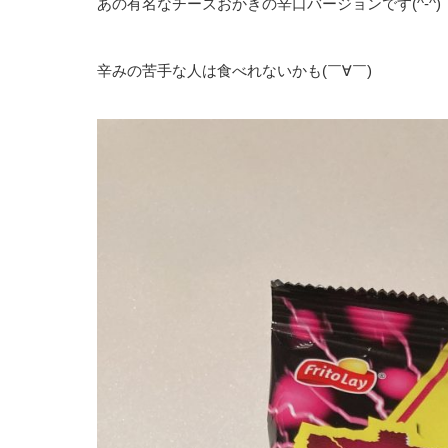
あの有名なチーズおかきの辛口バージョンです(^-^)
辛みの苦手な人は食べれないかも(￣∀￣)