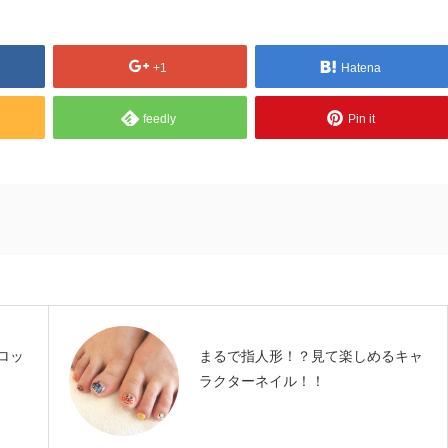
+1
Hatena
feedly
Pin it
ロッ
まるで指人形！？見て楽しめるキャ
ラクターネイル！！