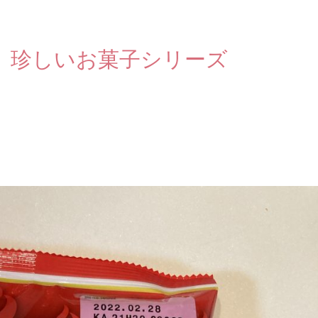
 珍しいお菓子シリーズ