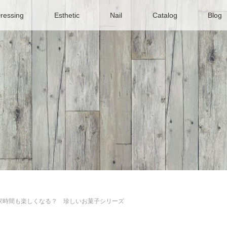
Dressing
Esthetic
Nail
Catalog
Blog
家時間も楽しくなる？ 珍しいお菓子シリーズ