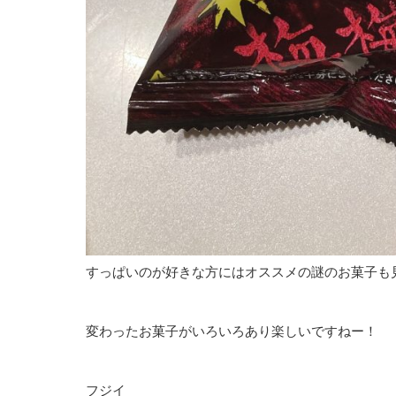
すっぱいのが好きな方にはオススメの謎のお菓子も見つ
変わったお菓子がいろいろあり楽しいですねー！
フジイ