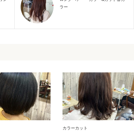
ラー
カラーカット