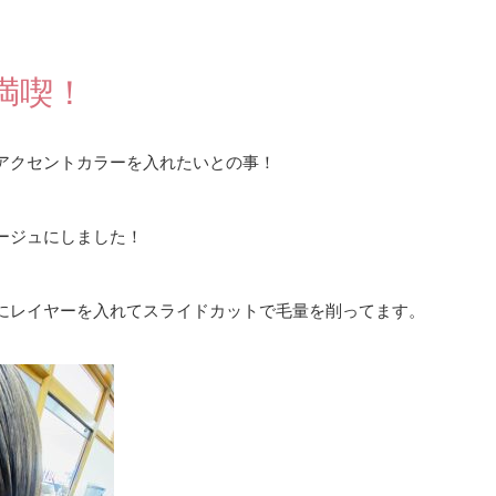
満喫！
アクセントカラーを入れたいとの事！
ージュにしました！
にレイヤーを入れてスライドカットで毛量を削ってます。