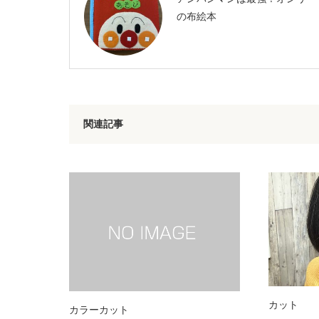
の布絵本
関連記事
カット
カラーカット