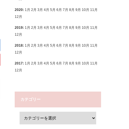
2020
:
1月
2月
3月
4月
5月
6月
7月
8月
9月
10月
11月
12月
2019
:
1月
2月
3月
4月
5月
6月
7月
8月
9月
10月
11月
12月
2018
:
1月
2月
3月
4月
5月
6月
7月
8月
9月
10月
11月
12月
2017
:
1月
2月
3月
4月
5月
6月
7月
8月
9月
10月
11月
12月
カテゴリー