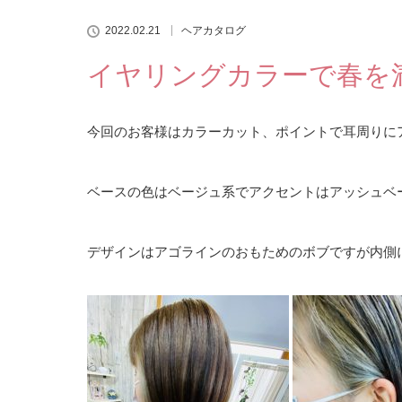
2022.02.21
ヘアカタログ
イヤリングカラーで春を
今回のお客様はカラーカット、ポイントで耳周りに
ベースの色はベージュ系でアクセントはアッシュベ
デザインはアゴラインのおもためのボブですが内側