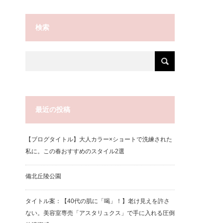
検索
最近の投稿
【ブログタイトル】大人カラー×ショートで洗練された
私に。この春おすすめのスタイル2選
備北丘陵公園
タイトル案：【40代の肌に「喝」！】老け見えを許さ
ない。美容室専売「アスタリュクス」で手に入れる圧倒