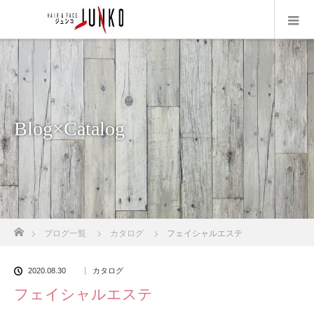
Blog×Catalog
ホーム
ブログ一覧
カタログ
フェイシャルエステ
2020.08.30
カタログ
フェイシャルエステ