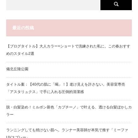
最近の投稿
【ブログタイトル】大人カラー×ショートで洗練された私に。この春おすす
めのスタイル2選
備北丘陵公園
タイトル案：【40代の肌に「喝」！】老け見えを許さない。美容室専売
「アスタリュクス」で手に入れる圧倒的清潔感
脱・白髪染め！ミルボン新色「カプチーノ」で叶える、透ける白髪ぼかしカ
ラー
ランニングしても焼けない肌へ。ランナー美容師が本気で推す「ミーファ
UVスプレー」