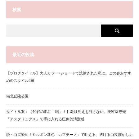
検索
最近の投稿
【ブログタイトル】大人カラー×ショートで洗練された私に。この春おすす
めのスタイル2選
備北丘陵公園
タイトル案：【40代の肌に「喝」！】老け見えを許さない。美容室専売
「アスタリュクス」で手に入れる圧倒的清潔感
脱・白髪染め！ミルボン新色「カプチーノ」で叶える、透ける白髪ぼかしカ