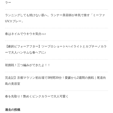
ラー
ランニングしても焼けない肌へ。ランナー美容師が本気で推す「ミーファ
UVスプレー」
春はネイルでウキウキ気分♪♪♪
【劇的ビフォーアフター】ツーブロショート×ハイライトとカプチーノカラ
ーで大人ハンサムな春ヘアに♪
初挑戦！三つ編みができたよ！！
完走記】京都マラソン初出場で3時間39分！愛媛から2週間の挑戦｜尾道向
島の美容室
春を先取り！艶めくピンクカラーで大人可愛く
過去の投稿