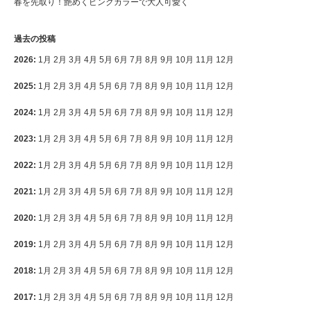
春を先取り！艶めくピンクカラーで大人可愛く
過去の投稿
2026
:
1月
2月
3月
4月
5月
6月
7月
8月
9月
10月
11月
12月
2025
:
1月
2月
3月
4月
5月
6月
7月
8月
9月
10月
11月
12月
2024
:
1月
2月
3月
4月
5月
6月
7月
8月
9月
10月
11月
12月
2023
:
1月
2月
3月
4月
5月
6月
7月
8月
9月
10月
11月
12月
2022
:
1月
2月
3月
4月
5月
6月
7月
8月
9月
10月
11月
12月
2021
:
1月
2月
3月
4月
5月
6月
7月
8月
9月
10月
11月
12月
2020
:
1月
2月
3月
4月
5月
6月
7月
8月
9月
10月
11月
12月
2019
:
1月
2月
3月
4月
5月
6月
7月
8月
9月
10月
11月
12月
2018
:
1月
2月
3月
4月
5月
6月
7月
8月
9月
10月
11月
12月
2017
:
1月
2月
3月
4月
5月
6月
7月
8月
9月
10月
11月
12月