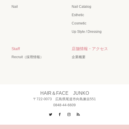
Nail
Nail Catalog
Esthetic
Cosmetic
Up Style / Dressing
Staff
店舗情報・アクセス
Recruit（採用情報）
企業概要
HAIR＆FACE JUNKO
〒722-0073 広島県尾道市向島兼吉551
0848-44-6609
Twitter
Facebook
Instagram
RSS