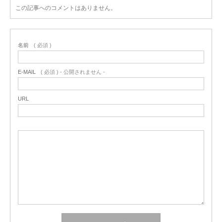
この記事へのコメントはありません。
名前
( 必須 )
E-MAIL
( 必須 ) - 公開されません -
URL