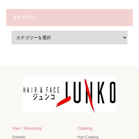
カテゴリー
Hair / Dressing
Catalog
Esthetic
Hair Catalog