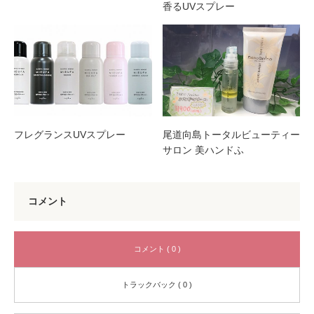
香るUVスプレー
フレグランスUVスプレー
尾道向島トータルビューティー
サロン 美ハンドふ
コメント
コメント ( 0 )
トラックバック ( 0 )