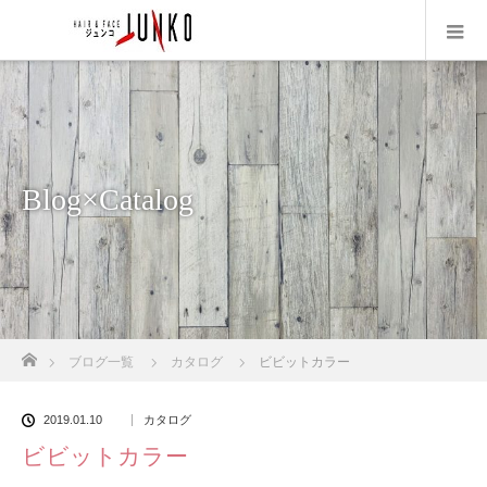
Blog×Catalog
ホーム
ブログ一覧
カタログ
ビビットカラー
2019.01.10
カタログ
ビビットカラー