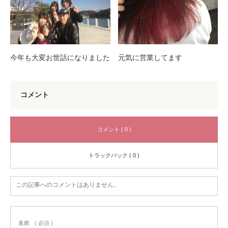
今年も大変お世話になりました
元気に営業してます
コメント
コメント ( 0 )
トラックバック ( 0 )
この記事へのコメントはありません。
名前
( 必須 )