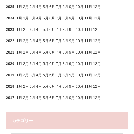
2025
:
1月
2月
3月
4月
5月
6月
7月
8月
9月
10月
11月
12月
2024
:
1月
2月
3月
4月
5月
6月
7月
8月
9月
10月
11月
12月
2023
:
1月
2月
3月
4月
5月
6月
7月
8月
9月
10月
11月
12月
2022
:
1月
2月
3月
4月
5月
6月
7月
8月
9月
10月
11月
12月
2021
:
1月
2月
3月
4月
5月
6月
7月
8月
9月
10月
11月
12月
2020
:
1月
2月
3月
4月
5月
6月
7月
8月
9月
10月
11月
12月
2019
:
1月
2月
3月
4月
5月
6月
7月
8月
9月
10月
11月
12月
2018
:
1月
2月
3月
4月
5月
6月
7月
8月
9月
10月
11月
12月
2017
:
1月
2月
3月
4月
5月
6月
7月
8月
9月
10月
11月
12月
カテゴリー