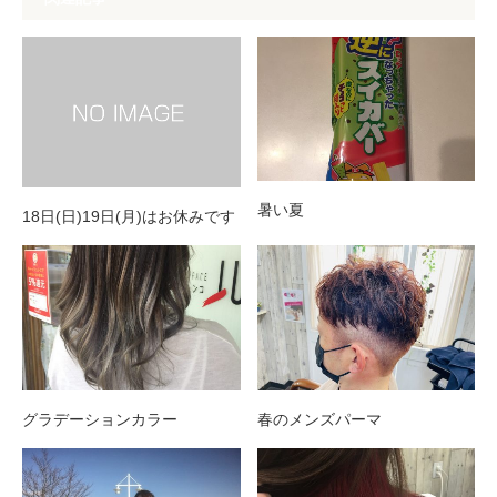
暑い夏
18日(日)19日(月)はお休みです
グラデーションカラー
春のメンズパーマ