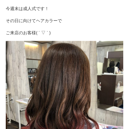
今週末は成人式です！
その日に向けてヘアカラーで
ご来店のお客様( ´ ▽ ` )