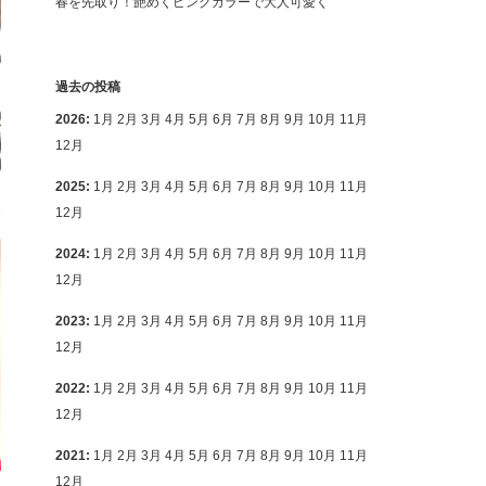
春を先取り！艶めくピンクカラーで大人可愛く
過去の投稿
2026
:
1月
2月
3月
4月
5月
6月
7月
8月
9月
10月
11月
12月
2025
:
1月
2月
3月
4月
5月
6月
7月
8月
9月
10月
11月
12月
2024
:
1月
2月
3月
4月
5月
6月
7月
8月
9月
10月
11月
12月
2023
:
1月
2月
3月
4月
5月
6月
7月
8月
9月
10月
11月
12月
2022
:
1月
2月
3月
4月
5月
6月
7月
8月
9月
10月
11月
12月
2021
:
1月
2月
3月
4月
5月
6月
7月
8月
9月
10月
11月
12月