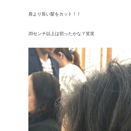
肩より長い髪をカット！！
20センチ以上は切ったかな？笑笑