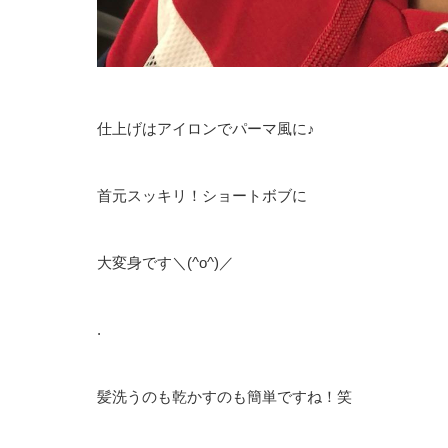
仕上げはアイロンでパーマ風に♪
首元スッキリ！ショートボブに
大変身です＼(^o^)／
.
髪洗うのも乾かすのも簡単ですね！笑