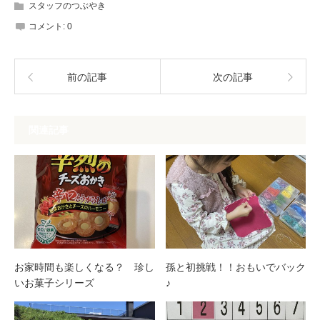
スタッフのつぶやき
コメント:
0
前の記事
次の記事
関連記事
お家時間も楽しくなる？ 珍し
孫と初挑戦！！おもいでバック
いお菓子シリーズ
♪