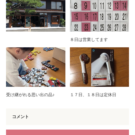
８日は営業してます
受け継がれる思い出の品♪
１７日、１８日は定休日
コメント