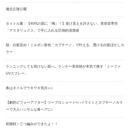
備北丘陵公園
タイトル案：【40代の肌に「喝」！】老け見えを許さない。美容室専売
「アスタリュクス」で手に入れる圧倒的清潔感
脱・白髪染め！ミルボン新色「カプチーノ」で叶える、透ける白髪ぼかしカ
ラー
ランニングしても焼けない肌へ。ランナー美容師が本気で推す「ミーファ
UVスプレー」
春はネイルでウキウキ気分♪♪♪
【劇的ビフォーアフター】ツーブロショート×ハイライトとカプチーノカラ
ーで大人ハンサムな春ヘアに♪
初挑戦！三つ編みができたよ！！