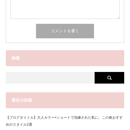
検索
最近の投稿
【ブログタイトル】大人カラー×ショートで洗練された私に。この春おすす
めのスタイル2選