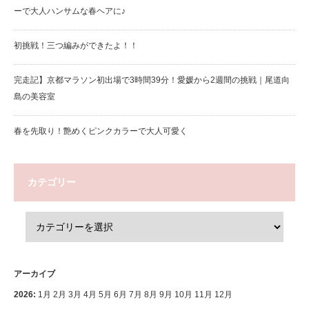
ーで大人ハンサムな春ヘアに♪
初挑戦！三つ編みができたよ！！
完走記】京都マラソン初出場で3時間39分！愛媛から2週間の挑戦｜尾道向
島の美容室
春を先取り！艶めくピンクカラーで大人可愛く
カテゴリー
アーカイブ
2026
:
1月
2月
3月
4月
5月
6月
7月
8月
9月
10月
11月
12月