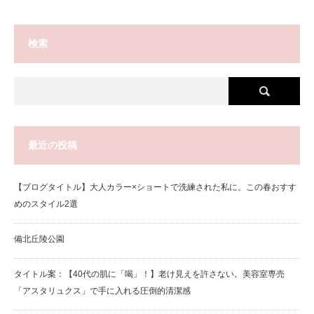
検索
最近の投稿
【ブログタイトル】大人カラー×ショートで洗練された私に。この春おすす
めのスタイル2選
備北丘陵公園
タイトル案：【40代の肌に「喝」！】老け見えを許さない。美容室専売
「アスタリュクス」で手に入れる圧倒的清潔感