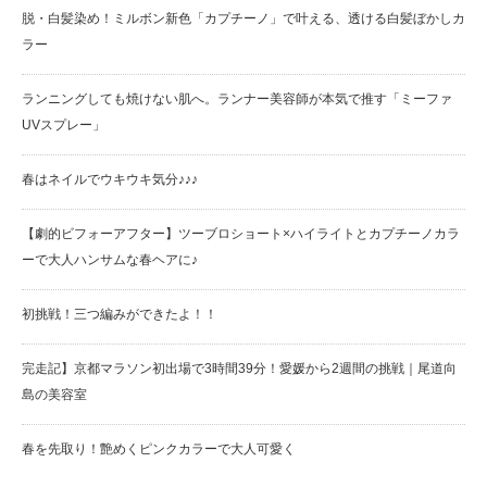
脱・白髪染め！ミルボン新色「カプチーノ」で叶える、透ける白髪ぼかしカ
ラー
ランニングしても焼けない肌へ。ランナー美容師が本気で推す「ミーファ
UVスプレー」
春はネイルでウキウキ気分♪♪♪
【劇的ビフォーアフター】ツーブロショート×ハイライトとカプチーノカラ
ーで大人ハンサムな春ヘアに♪
初挑戦！三つ編みができたよ！！
完走記】京都マラソン初出場で3時間39分！愛媛から2週間の挑戦｜尾道向
島の美容室
春を先取り！艶めくピンクカラーで大人可愛く