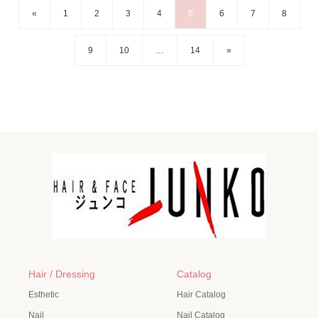
«
1
2
3
4
5
6
7
8
9
10
…
14
»
Hair / Dressing
Catalog
Esthetic
Hair Catalog
Nail
Nail Catalog